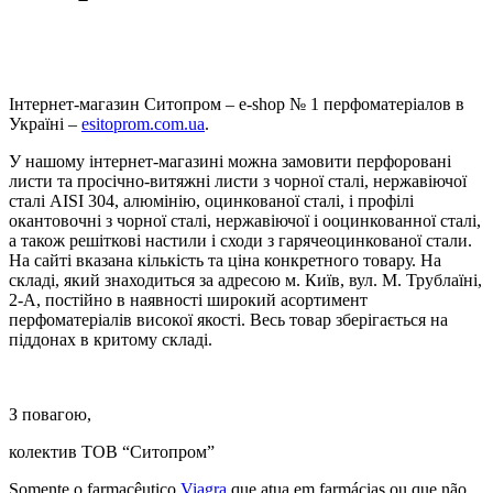
Інтернет-магазин Ситопром – e-shop № 1 перфоматеріалов в
Україні –
esitoprom.com.ua
.
У нашому інтернет-магазині можна замовити перфоровані
листи та просічно-витяжні листи з чорної сталі, нержавіючої
сталі AISI 304, алюмінію, оцинкованої сталі, і профілі
окантовочні з чорної сталі, нержавіючої і ооцинкованної сталі,
а також решіткові настили і сходи з гарячеоцинкованої стали.
На сайті вказана кількість та ціна конкретного товару. На
складі, який знаходиться за адресою м. Київ, вул. М. Трублаїні,
2-А, постійно в наявності широкий асортимент
перфоматеріалів високої якості. Весь товар зберігається на
піддонах в критому складі.
З повагою,
колектив ТОВ “Ситопром”
Somente o farmacêutico
Viagra
que atua em farmácias ou que não