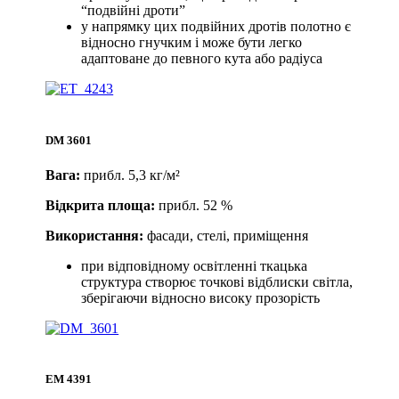
“подвійні дроти”
у напрямку цих подвійних дротів полотно є
відносно гнучким і може бути легко
адаптоване до певного кута або радіуса
DM 3601
Вага:
прибл. 5,3 кг/м²
Відкрита площа:
прибл. 52 %
Використання:
фасади, стелі, приміщення
при відповідному освітленні ткацька
структура створює точкові відблиски світла,
зберігаючи відносно високу прозорість
EM 4391